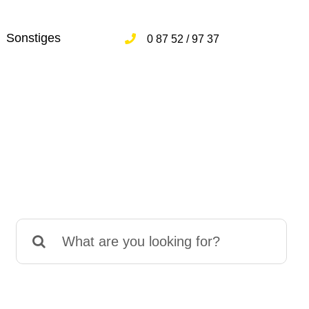
Sonstiges
0 87 52 / 97 37
Suche
nach: