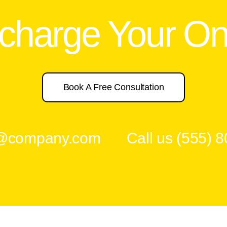
rcharge Your On
Book A Free Consultation
s@company.com
Call us
(555) 